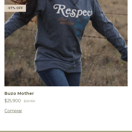
-
57
%
OFF
Buzo Mother
$25.900
$59.990
Comprar