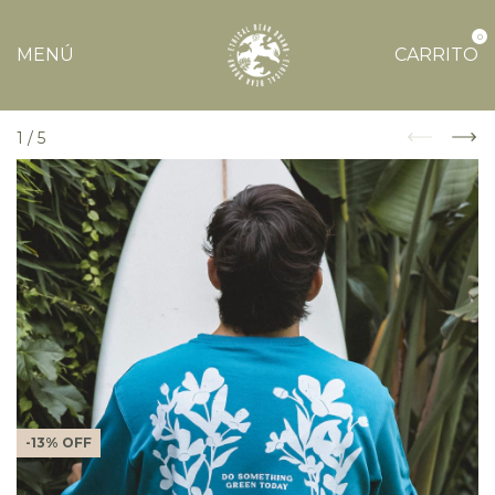
0
MENÚ
CARRITO
1
/
5
-
13
%
OFF