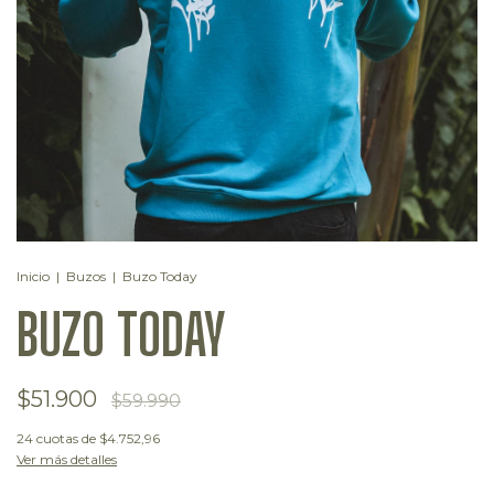
Inicio
|
Buzos
|
Buzo Today
BUZO TODAY
$51.900
$59.990
24
cuotas de
$4.752,96
Ver más detalles