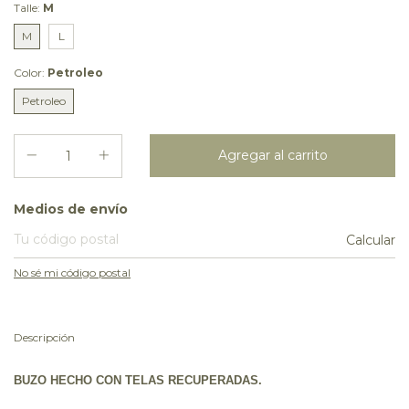
Talle:
M
M
L
Color:
Petroleo
Petroleo
Entregas para el CP:
Medios de envío
Calcular
No sé mi código postal
Descripción
BUZO HECHO CON TELAS RECUPERADAS.