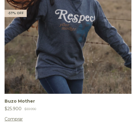
-
57
%
OFF
Buzo Mother
$25.900
$59.990
Comprar