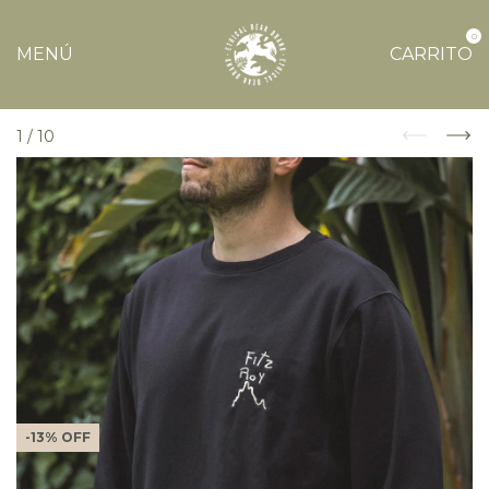
0
MENÚ
CARRITO
1
/
10
-
13
%
OFF