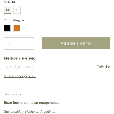
Talle:
M
M
L
Color:
Negro
Entregas para el CP:
Medios de envío
Calcular
No sé mi código postal
Descripción
Buzo hecho con telas recuperadas.
Sustentable y Hecho en Argentina.