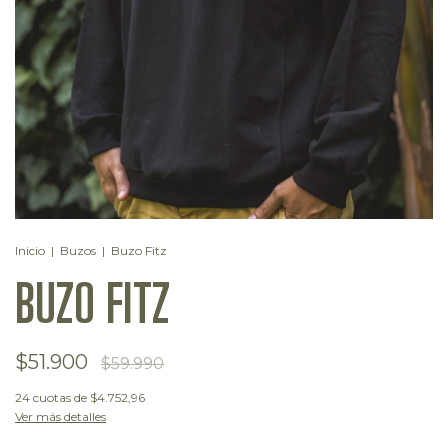
Inicio
|
Buzos
|
Buzo Fitz
BUZO FITZ
$51.900
$59.990
24
cuotas de
$4.752,96
Ver más detalles