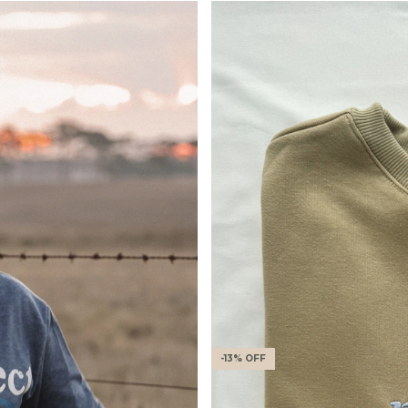
-
13
%
OFF