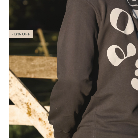
-
13
%
OFF