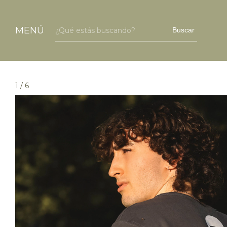
MENÚ
Buscar
1
/
6