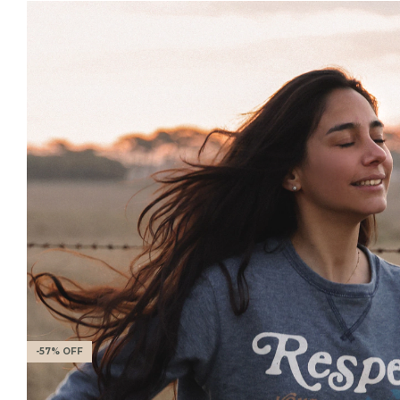
-
57
%
OFF