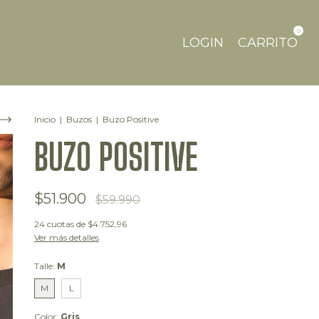
0
LOGIN
CARRITO
Inicio
|
Buzos
|
Buzo Positive
BUZO POSITIVE
$51.900
$59.990
24
cuotas de
$4.752,96
Ver más detalles
Talle:
M
M
L
Color:
Gris