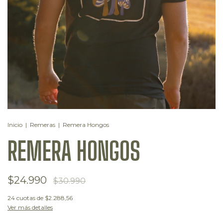
Inicio
|
Remeras
|
Remera Hongos
REMERA HONGOS
$24.990
$30.990
24
cuotas de
$2.288,56
Ver más detalles