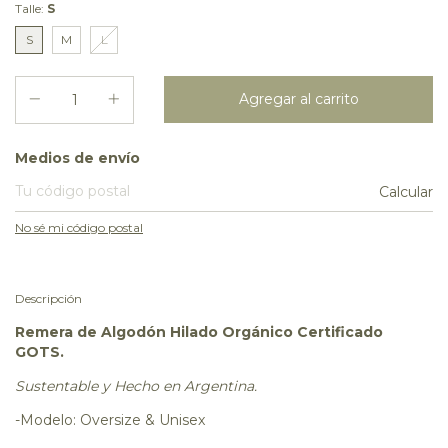
Talle:
S
S
M
L
Entregas para el CP:
Medios de envío
Calcular
No sé mi código postal
Descripción
Remera de Algodón Hilado Orgánico Certificado
GOTS.
Sustentable y Hecho en Argentina.
-Modelo: Oversize & Unisex