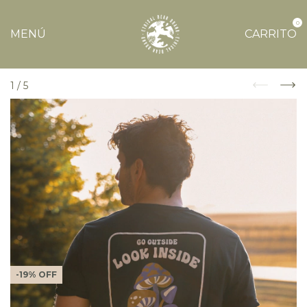
0
MENÚ
CARRITO
1
/
5
-
19
%
OFF