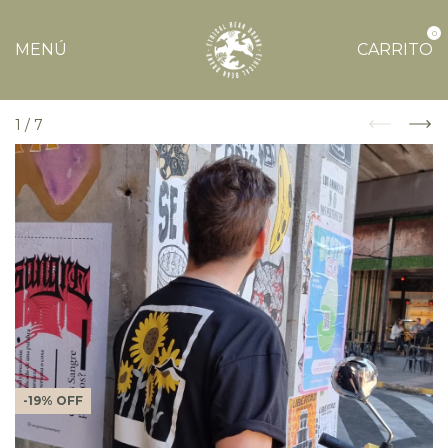
0
MENÚ
CARRITO
1
/
7
-
19
%
OFF