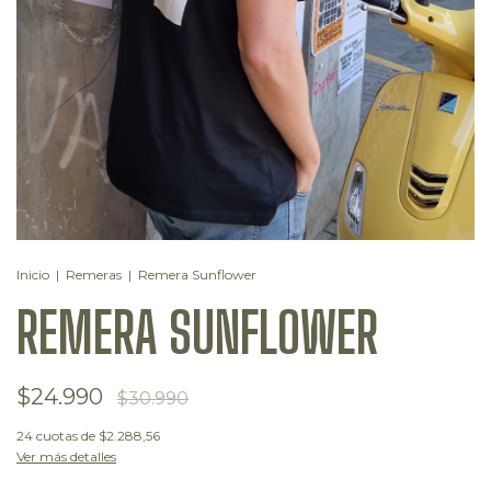
Inicio
|
Remeras
|
Remera Sunflower
REMERA SUNFLOWER
$24.990
$30.990
24
cuotas de
$2.288,56
Ver más detalles