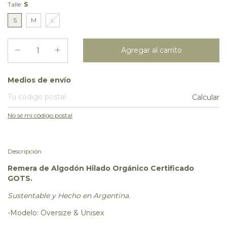
Talle:
S
S
M
L
Entregas para el CP:
Medios de envío
Calcular
No sé mi código postal
Descripción
Remera de Algodón Hilado Orgánico Certificado
GOTS.
Sustentable y Hecho en Argentina.
-Modelo: Oversize & Unisex