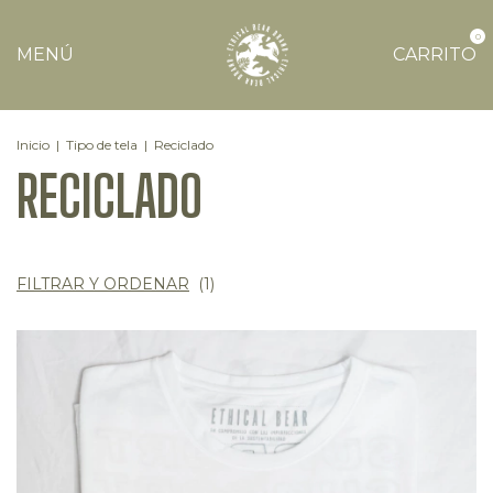
0
MENÚ
CARRITO
Inicio
|
Tipo de tela
|
Reciclado
RECICLADO
FILTRAR Y ORDENAR
(
1
)