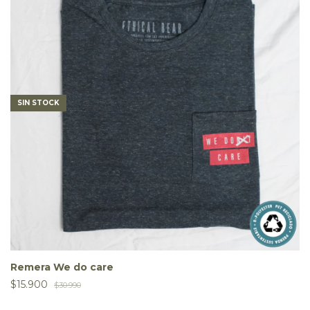
SIN STOCK
Remera We do care
$15.900
$30.990