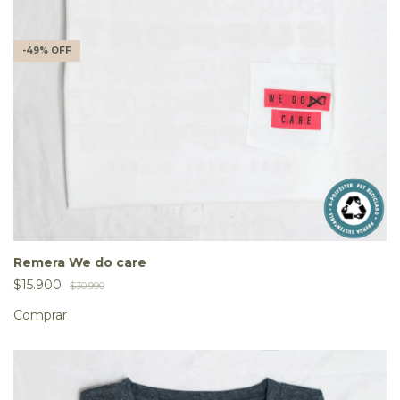
-
49
%
OFF
Remera We do care
$15.900
$30.990
Comprar